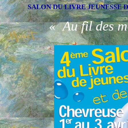
SALON DU LIVRE JEUNESSE 
« Au fil des mo