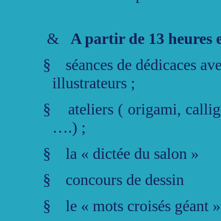
&
A partir de 13 heures 
§
séances de dédicaces av
illustrateurs ;
§
ateliers ( origami, call
….) ;
§
la « dictée du salon »
§
concours de dessin
§
le « mots croisés géant »