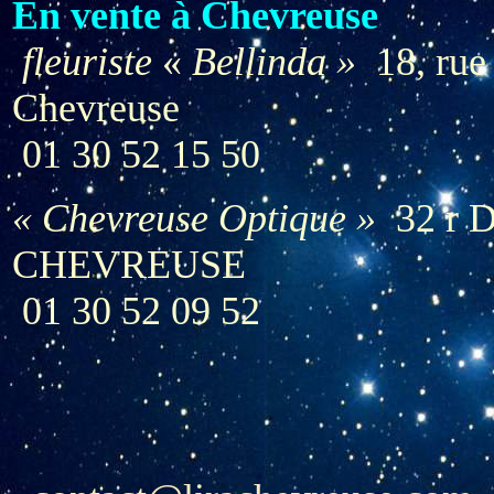
En vente à Chevreuse
fleuriste
«
Bellinda »
18, rue 
Chevreuse
01 30 52 15 50
« Chevreuse Optique »
32 r D
CHEVREUSE
01 30 52 09 52