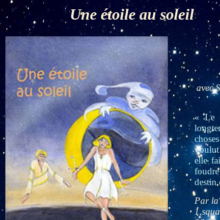
Une étoile au soleil
avec 
« Le s
longte
choses 
voulut
elle f
foudre
destin
Par la
1,squa