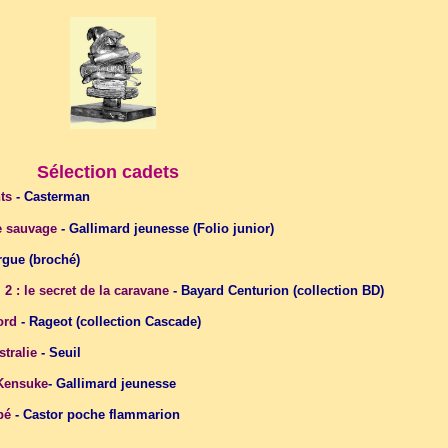
Sélection
cadets
ts
- Casterman
e sauvage
- Gallimard jeunesse (Folio junior)
rgue (broché)
. 2 : le secret de la caravane
- Bayard Centurion (collection BD)
ord
- Rageot (collection Cascade)
tralie
- Seuil
Kensuke
- Gallimard jeunesse
obé
- Castor poche flammarion