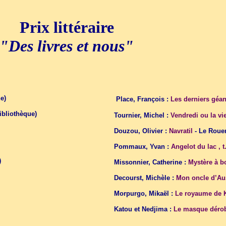
Prix littéraire
"Des livres et nous"
e)
Place, François :
L
es derniers géan
bibliothèque)
Tournier, Michel :
Vendredi ou la vi
Douzou, Olivier :
Navratil
- Le Roue
Pommaux, Yvan :
Angelot du lac , t
)
Missonnier, Catherine :
Mystère à b
Decourst, Michèle :
Mon oncle d’Aus
Morpurgo, Mikaël :
Le royaume de 
Katou et Nedjima :
Le masque dér