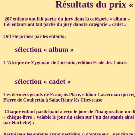
Résultats du prix « 
207 enfants ont fait partie du jury dans la catégorie « album »
150 enfants ont fait partie du jury dans la catégorie « cadet »
Ont été primés par les enfants :
sélection « album »
L’Afrique de Zygomar de Corentin, édition Ecole des Loisirs
sélection « cadet »
Les derniers géants de François Place, édition Casterman qui reço
Pierre de Coubertin à Saint Rémy lès Chevreuse
Chaque enfant participant a reçu le jour de l’inauguration un dip
« chèque-livre » valable le jour du salon sur l’un des stands ainsi 
par Hachette) ;
Parmi tous les enfants ayant participé, 6 d’entre eux , par tirag