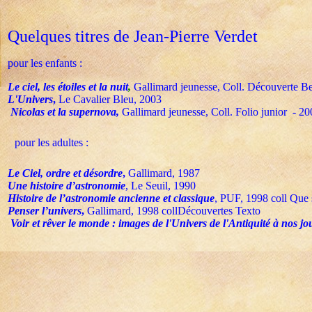
Quelques titres de Jean-Pierre Verdet
pour les enfants :
Le ciel, les étoiles et la nuit
,
Gallimard jeunesse, Coll. Découverte B
L'Univers
,
Le Cavalier Bleu, 2003
Nicolas et la supernova,
Gallimard jeunesse, Coll.
Folio junior - 2
pour les adultes :
Le Ciel, ordre et désordre
,
Gallimard, 1987
Une histoire d’astronomie
, Le Seuil, 1990
Histoire de l’astronomie ancienne et classique
, PUF, 1998
coll
Que 
Penser l’univers
,
Gallimard, 1998
coll
Découvertes Texto
Voir et rêver le monde : images de l'Univers de l'Antiquité à nos jo