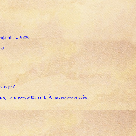
enjamin - 2005
002
sais-je ?
urs
,
Larousse, 2002 coll. À travers ses succès