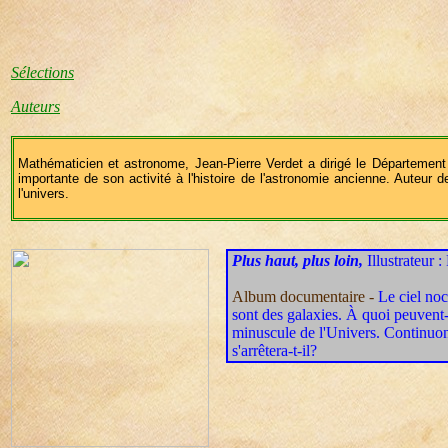
Sélections
Auteurs
Mathématicien et astronome, Jean-Pierre Verdet a dirigé le Département 
importante de son activité à l'histoire de l'astronomie ancienne. Auteur 
l'univers.
Plus haut, plus loin,
Illustrateur :
Album documentaire -
Le ciel noc
sont des galaxies. À quoi peuvent-
minuscule de l'Univers. Continuons
s'arrêtera-t-il?