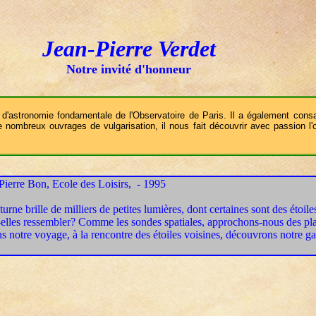
Jean-Pierre Verdet
Notre invité d'honneur
d'astronomie fondamentale de l'Observatoire de Paris. Il a également consa
de nombreux ouvrages de vulgarisation, il nous fait découvrir avec passion l'
Pierre Bon
,
Ecole des Loisirs, - 1995
turne brille de milliers de petites lumières, dont certaines sont des étoiles
elles ressembler? Comme les sondes spatiales, approchons-nous des planèt
 notre voyage, à la rencontre des étoiles voisines, découvrons notre ga