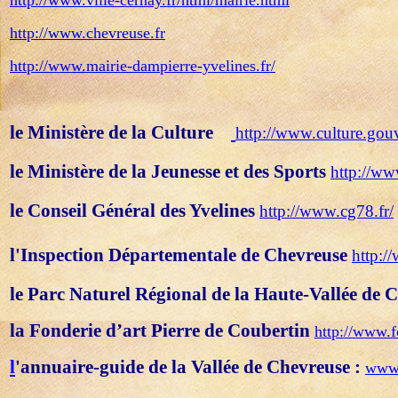
http://www.chevreuse.fr
http://www.mairie-dampierre-yvelines.fr/
le Ministère de la Culture
http://www.culture.gouv.
le Ministère de la Jeunesse et des Sports
http://ww
le Conseil Général des Yvelines
http://www.cg78.fr/
l'Inspection Départementale de Chevreuse
http://
le Parc Naturel Régional de la Haute-Vallée de
la Fonderie d’art Pierre de Coubertin
http://www.f
l
'annuaire-guide de la Vallée de Chevreuse :
www.