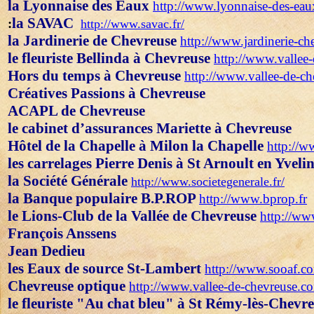
la Lyonnaise des Eaux
http://www.lyonnaise-des-eaux
la SAVAC
:
http://www.savac.fr/
la Jardinerie de Chevreuse
http://www.jardinerie-c
le fleuriste Bellinda à Chevreuse
http://www.vallee
Hors du temps
à Chevreuse
http://www.vallee-de-c
Créatives Passions à Chevreuse
ACAPL de Chevreuse
le cabinet d’assurances Mariette à Chevreuse
Hôtel de la Chapelle à Milon la Chapelle
http://w
les carrelages Pierre Denis à St Arnoult en Yveli
la Société Générale
http://www.societegenerale.fr/
la Banque populaire B.P.ROP
http://www.bprop.fr
le Lions-Club de la Vallée de Chevreuse
http://ww
François Anssens
Jean Dedieu
les Eaux de source St-Lambert
http://www.sooaf.co
Chevreuse optique
http://www.vallee-de-chevreuse.c
l
e fleuriste "Au chat bleu" à
St Rémy-lès-Chevr