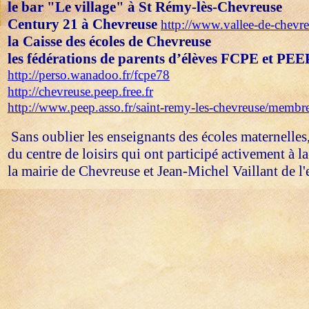
l
e bar "Le village" à
St Rémy-lès-Chevreuse
Century 21 à Chevreuse
http://www.vallee-de-chevr
la Caisse des écoles de Chevreuse
les fédérations de parents d’élèves FCPE et PEE
http://perso.wanadoo.fr/fcpe78
http://chevreuse.peep.free.fr
http://www.peep.asso.fr/saint-remy-les-chevreuse/memb
Sans oublier les enseignants des écoles maternelles
du centre de loisirs qui ont participé activement à la
la mairie de Chevreuse et
Jean-Michel Vaillant de l