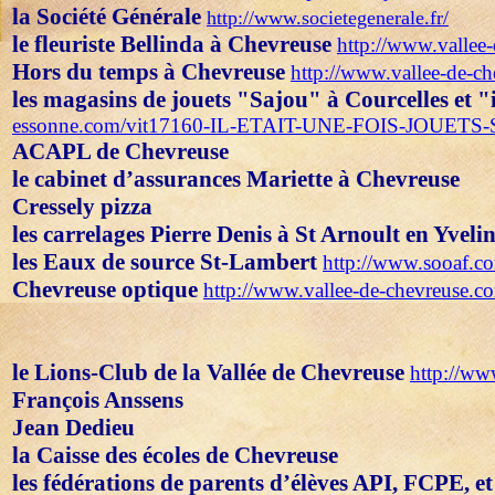
la Société Générale
http://www.societegenerale.fr/
le fleuriste Bellinda à Chevreuse
http://www.vallee
Hors du temps
à Chevreuse
http://www.vallee-de-c
les magasins de jouets "Sajou" à Courcelles et "il
essonne.com/vit17160-IL-ETAIT-UNE-FOIS-JOUETS
ACAPL de Chevreuse
l
e cabinet d’assurances Mariette à Chevreuse
Cressely pizza
les carrelages Pierre Denis à St Arnoult en Yveli
les Eaux de source St-Lambert
http://www.sooaf.co
Chevreuse optique
http://www.vallee-de-chevreuse.c
le Lions-Club de la Vallée de Chevreuse
http://ww
François Anssens
Jean Dedieu
la Caisse des écoles de Chevreuse
les fédérations de parents d’élèves API, FCPE, 