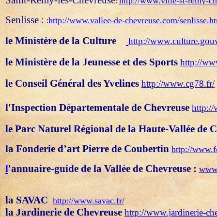
h
ttp
://www.ville-st-remy-ch
:
Senlisse :
http://www.vallee-de-chevreuse.com/senlisse.h
:
le Ministère de la Culture
http://www.culture.gouv.
le Ministère de la Jeunesse et des Sports
http://ww
le Conseil Général des Yvelines
http://www.cg78.fr/
l'Inspection Départementale de Chevreuse
http://
le Parc Naturel Régional de la Haute-Vallée de
la Fonderie d’art Pierre de Coubertin
http://www.f
l
'annuaire-guide de la Vallée de Chevreuse :
www.
la SAVAC
http://www.savac.fr/
la Jardinerie de Chevreuse
http://www.jardinerie-c