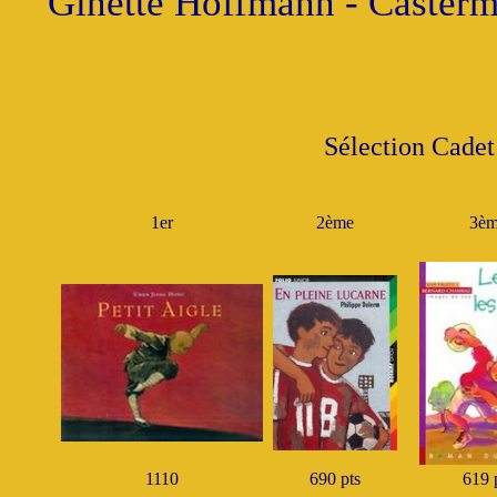
Ginette Hoffmann - Caster
Sélection Cadet
1er
2ème
3èm
1110
690 pts
619 