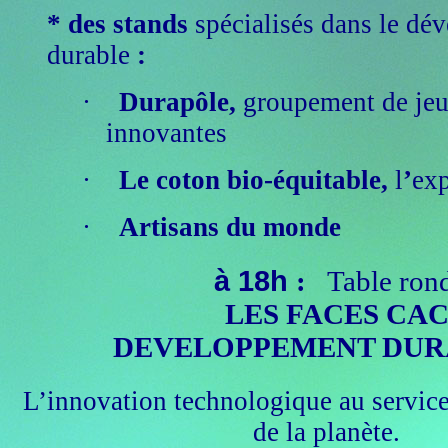
* des stands
spécialisés dans le d
durable
:
·
Durapôle,
groupement de jeu
innovantes
·
Le coton bio-équitable,
l
’
exp
·
Artisans du monde
à 18h
:
Table ron
LES FACES CA
DEVELOPPEMENT DURA
L’innovation technologique au service
de la planète.