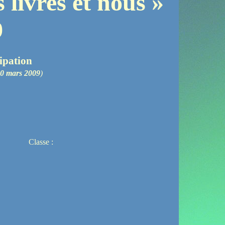
 livres et nous »
9
cipation
0 mars 2009
)
asse :