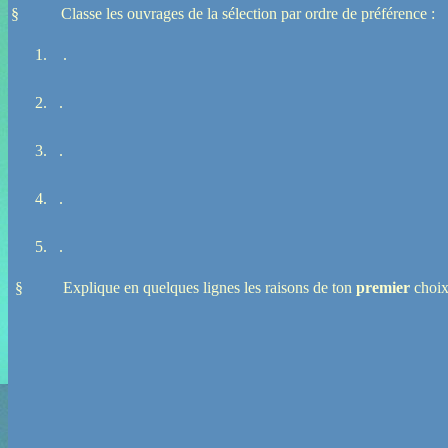
§
Classe les ouvrages de la sélection par ordre de préférence :
1.
.
2.
.
3.
.
4.
.
5.
.
§
Explique en quelques lignes les raisons de ton
premier
choix