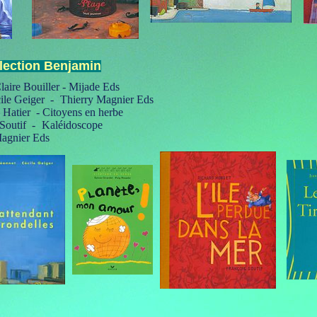
lection Benjamin
aire Bouiller - Mijade Eds
ile Geiger -
Thierry Magnier Eds
 Hatier - Citoyens en herbe
 Soutif -
Kaléidoscope
Magnier Eds