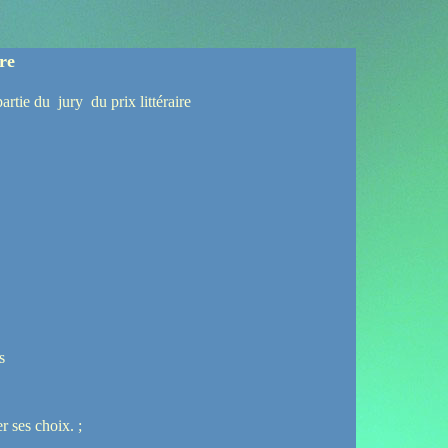
e
artie du jury du prix littéraire
es
er ses choix. ;