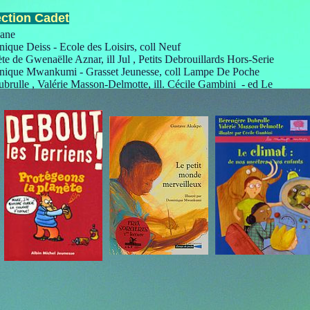
ection Cadet
cane
nique Deiss - Ecole des Loisirs, coll Neuf
ète de Gwenaëlle Aznar, ill Jul , Petits Debrouillards Hors-Serie
nique Mwankumi - Grasset Jeunesse, coll Lampe De Poche
brulle , Valérie Masson-Delmotte, ill. Cécile Gambini - ed Le