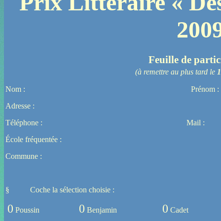
Prix Littéraire « Des
200
Feuille de parti
(à remettre au plus tard le
1
Nom : Prénom :
Adresse :
Téléphone : Mail :
École fréquentée : Cl
Commune :
§
Coche la sélection choisie :
0
0
0
Poussin
Benjamin
Cadet