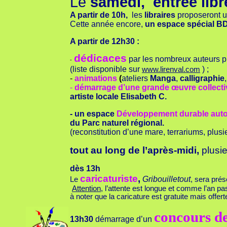
Le
samedi,
entrée libr
A partir de 10h,
les
libraires
proposeront un
Cette année encore,
un espace spécial B
A partir de 12h30 :
dédicaces
par les nombreux auteurs p
-
(liste disponible sur
) ;
www.lirenval.com
-
animations
(
ateliers
Manga
,
calligraphie
-
démarrage d’une grande œuvre collective
artiste locale Elisabeth C.
- un
espace
Développement durable autou
du Parc naturel régional.
(reconstitution d’une mare, terrariums, plusi
tout au long de l’après-midi,
plusi
dès 13h
caricaturiste
,
Gribouilletout
Le
, sera pré
Attention
, l’attente est longue et comme l’an p
à noter que la caricature est gratuite mais offer
concours de
13h30
démarrage d’un