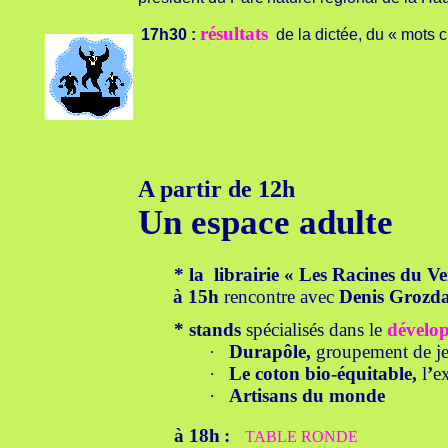
résultats
17h30 :
de la
dictée, du « mots 
A partir de 12h
Un espace adulte
* la librairie « Les Racines du V
à 15h
rencontre avec
Denis Grozd
* stands
spécialisés dans le
dévelo
·
Durapôle,
groupement de je
·
Le coton bio-équitable,
l
’
e
·
Artisans du monde
à 18h
:
TABLE RONDE