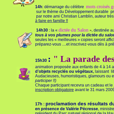
mots croisés g
14h
: démarrage du célèbre
sur le thème du Développement durable 
par notre ami Christian Lamblin, auteur très
à faire en famille !!
dictée du Salon
14h30
: la «
»
,
destinée au
tous à vos plumes pour la dictée du salon
seules les « meilleures » copies seront affi
préparez-vous …et inscrivez-vous dès à pr
:
" La parade de
15h30
animation proposée aux enfants de 4 à 14 an
d’objets recyclés ou végétaux,
laissant li
Audacieuses, humoristiques, glamours ou en
participer !!)
Chaque participant recevra un cadeau et le 
inscription obligatoire
avant le 31 mars 200
proclamation des résultats du
17h :
en présence de Valérie Pécresse
, minist
président du Parc naturel régional de la H