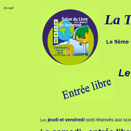
La T
Le 9ème 
Le
jeudi et vendredi
sont réservés aux scol
Les