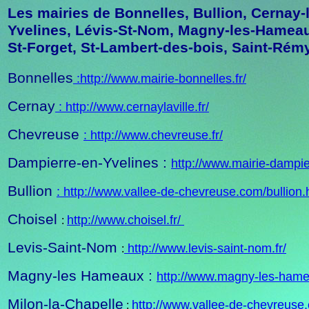
Les mairies de Bonnelles, Bullion, Cernay-
Yvelines, Lévis-St-Nom, Magny-les-Hameaux
St-Forget, St-Lambert-des-bois, Saint-Rém
Bonnelles
:
http://www.mairie-bonnelles.fr/
Cernay
:
http://www.cernaylaville.fr/
Chevreuse
:
http://www.chevreuse.fr/
Dampierre-en-Yvelines :
http://www.mairie-dampier
Bullion
:
http://www.vallee-de-chevreuse.com/bullion
Choisel
http://www.choisel.fr/
:
Levis-Saint-Nom
http://www.levis-saint-nom.fr/
:
Magny-les Hameaux :
http://www.magny-les-hame
Milon-la-Chapelle
http://www.vallee-de-chevreuse
: