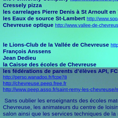
Cressely pizza
les carrelages Pierre Denis à St Arnoult en
les Eaux de source St-Lambert
http://www.soo
Chevreuse optique
http://www.vallee-de-chevreu
le Lions-Club de la Vallée de Chevreuse
htt
François Anssens
Jean Dedieu
la Caisse des écoles de Chevreuse
les fédérations de parents d’élèves API, F
http://perso.wanadoo.fr/fcpe78
http://chevreuse.peep.free.fr
http://www.peep.asso.fr/saint-remy-les-chevreus
Sans oublier les enseignants des écoles mate
Chevreuse, les animateurs du centre de loisirs
salon ainsi que les services techniques de l