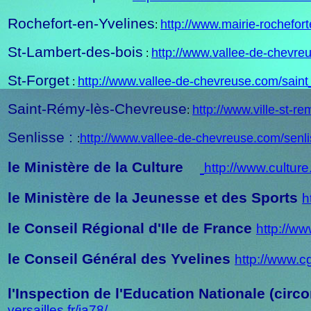
Rochefort-en-Yvelines
http://www.mairie-rochefort
:
St-Lambert-des-bois
http://www.vallee-de-chevre
:
St-Forget
http://www.vallee-de-chevreuse.com/saint
:
Saint-Rémy-lès-Chevreuse
h
ttp
://www.ville-st-re
:
Senlisse :
http://www.vallee-de-chevreuse.com/senl
:
le Ministère de la Culture
http://www.culture.
le Ministère de la Jeunesse et des Sports
h
le Conseil Régional d'Ile de France
http://
www
le Conseil Général des Yvelines
http://www.cg
l'Inspection de l'Education Nationale (circ
versailles.fr/ia78/