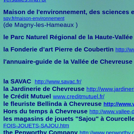
Maison de l'environnement, des sciences 
sqy.fr/maison-environnement
(de Magny-les-Hameaux )
le Parc Naturel Régional de la Haute-Vall
la Fonderie d’art Pierre de Coubertin
http://
l'annu
aire-guide de la Vallée de Chevreuse
la SAVAC
http://www.savac.fr/
la Jardinerie de Chevreuse
http://www.jardin
le Crédit Mutuel
www.creditmutuel.fr/
le fleuriste Bellinda à Chevreuse
http://www.
Hors du temps
à Chevreuse
http://www.vallee
les magasins de jouets "Sajou" à Courcel
FOIS-JOUETS-SAJOU.htm
the Penworthy Company
http://www.penworthy