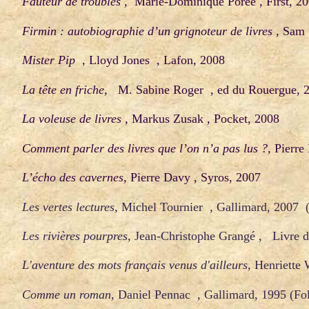
Fauteur de troubles
, Marie-Dominique Porée , First, 20
Firmin : autobiographie d’un grignoteur de livres
, Sam 
Mister Pip
, Lloyd Jones , Lafon, 2008
La tête en friche,
M. Sabine Roger , ed du Ro
La voleuse de livres ,
Markus Zusak , Pocke
Comment parler des livres que l’on n’a pas lus ?,
Pierr
L’écho des cavernes,
Pierre Davy , Syros, 2007
Les vertes lectures,
Michel Tournier , Gallimard
Les rivières pourpres
, Jean-Christophe Grangé , Li
L'aventure des mots français venus d'ailleurs
, Henriette 
Comme un roman,
Daniel Pennac , Gallimar