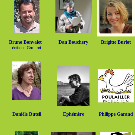
Bruno Bonvalet
Dan Bouchery
Brigitte Burlot
é
ditions Grrr...art
Danièle Duteil
Ephémère
Philippe Garand