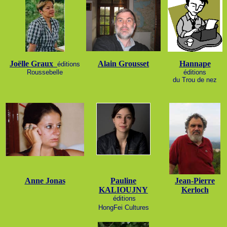
Joëlle Graux
Alain Grousset
Hannape
éditions
Roussebelle
éditions
du Trou de nez
Anne Jonas
Pauline
Jean-Pierre
KALIOUJNY
Kerloch
éditions
HongFei Cultures