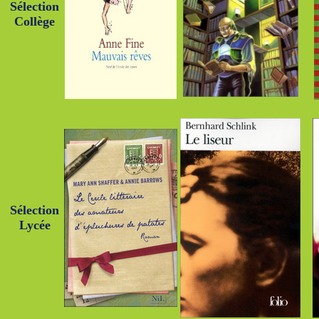
Sélection
C
ollège
Sélection
Lycée