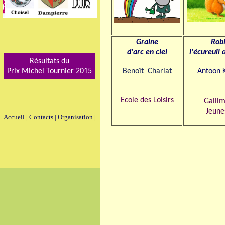
Graine
Rob
d'arc en ciel
l'écureuil 
Résultats du
Prix Michel Tournier 2015
Benoît Charlat
Antoon 
Ecole des Loisirs
Galli
Jeune
Accueil
|
Contacts |
Organisation
|