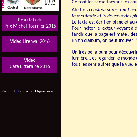
Ce sont les sensations sur les co
Ainsi
« la couleur verte sent l’h
la moutarde et la douceur des pl
Résultats du
Le texte est écrit en blanc et au-
Prix Michel Tournier 2016
Pour inciter le lecteur-voyant à d
tandis que la page est mate ; des
En fin d’album, on peut trouver 
Vidéo Lirenval 2016
Un très bel album pour découvrir
lumière… et regarder le monde q
Vidéo
tous les sens autres que la vue, 
Café Littéraire
2016
Accueil
|
Contacts |
Organisation
|