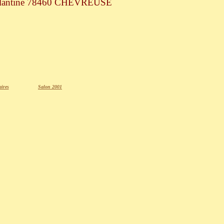
 d'Eglantine 78460 CHEVREUSE
aires
Salon 2001