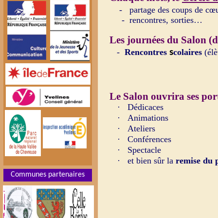
-
partage des coups de cœur
-
rencontres, sorties…
Les journées du Salon (d
-
Rencontres
s
colaires
(él
Le Salon ouvrira ses por
·
Dédicaces
·
Animations
·
Ateliers
·
Conférences
·
Spectacle
·
et bien sûr la
remise du 
Communes partenaires