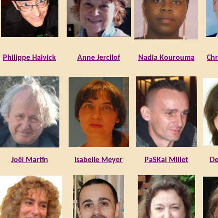
Philippe Halvick
Anne Jercilof
Nadia Kourouma
Chr
Joël Martin
Isabelle Meyer
PaSKal Millet
De