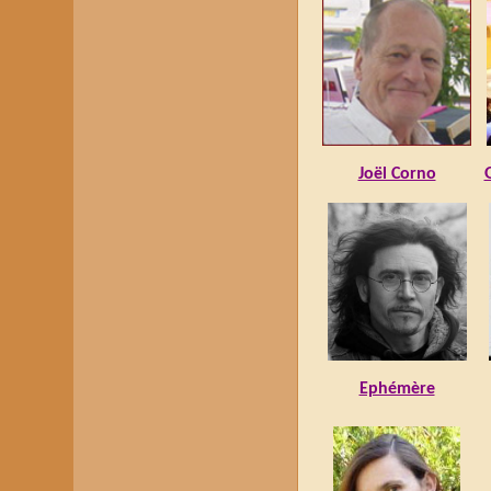
Joël Corno
Ephémère