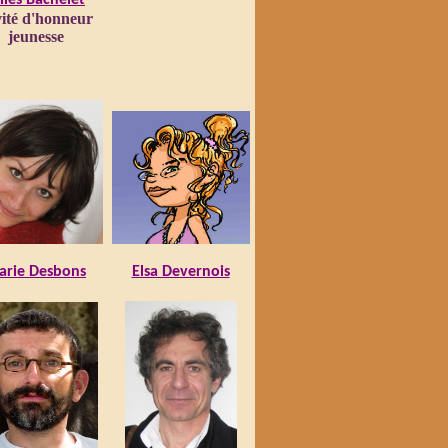
lles Bachelet
ité d'honneur
jeunesse
arie Desbons
Elsa Devernois