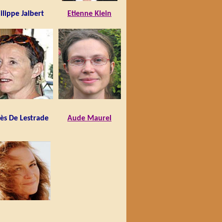
ilippe Jalbert
Etienne Klein
ès De Lestrade
Aude Maurel