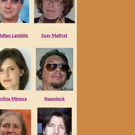
istian Lamblin
Suzy Maltret
nitza Mineva
Naamlock