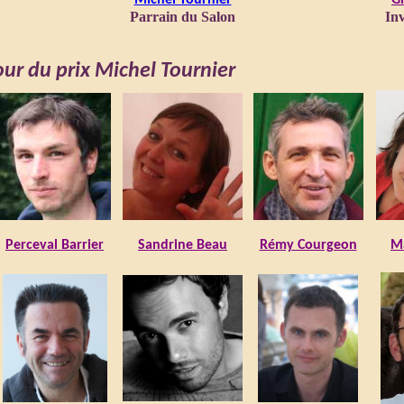
Michel Tournier
Gi
Parrain du Salon
Inv
ur du prix Michel Tournier
Perceval Barrier
Sandrine Beau
Rémy Courgeon
M