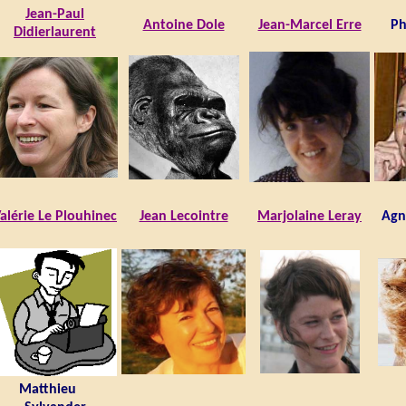
Jean-Paul
Antoine Dole
Jean-Marcel Erre
Ph
Didierlaurent
alérie Le Plouhinec
Jean Lecointre
Marjolaine Leray
Agn
Matthieu