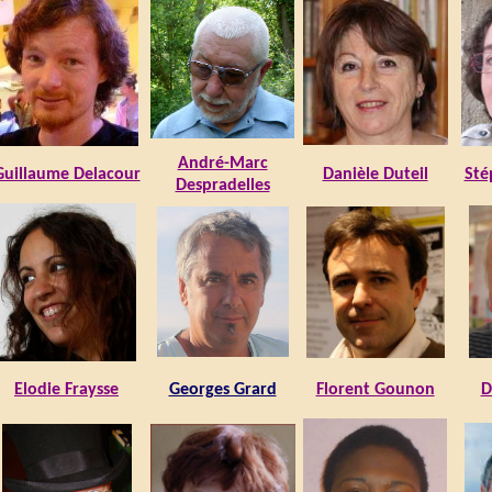
André-Marc
Guillaume Delacour
Danièle Duteil
Sté
Despradelles
Elodie Fraysse
Georges Grard
Florent Gounon
D