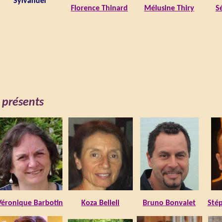
Sylvander
Florence Thinard
Mélusine Thiry
S
 présents
Véronique Barbotin
Koza Belleli
Bruno Bonvalet
Sté