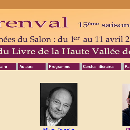
raire
Auteurs
Programme
Cercles littéraires
Pa