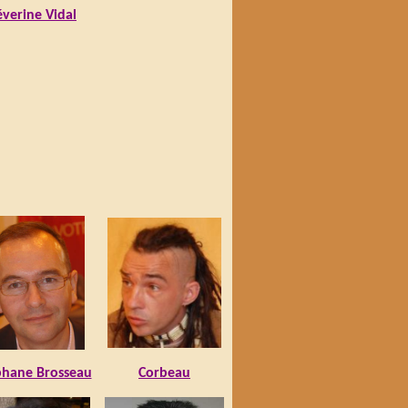
éverine Vidal
phane Brosseau
Corbeau