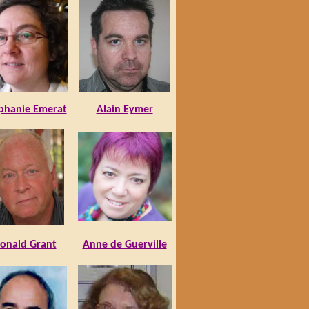
phanie Emerat
Alain Eymer
onald Grant
Anne de Guerville