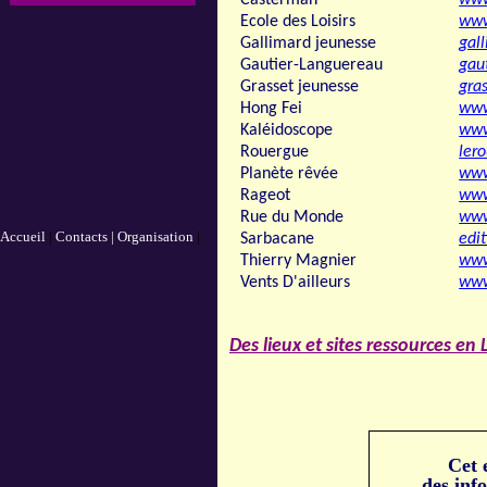
Casterman
www
Ecole des Loisirs
www
Gallimard jeunesse
gal
Gautier-Languereau
gau
Grasset jeunesse
gra
Hong Fei
www
Kaléidoscope
www
Rouergue
ler
Planète rêvée
www
Rageot
www
Rue du Monde
www
Accueil
|
Contacts |
Organisation
|
Sarbacane
edi
Thierry Magnier
www
Vents D'ailleurs
www
Des lieux et sites ressources en
Cet 
des info