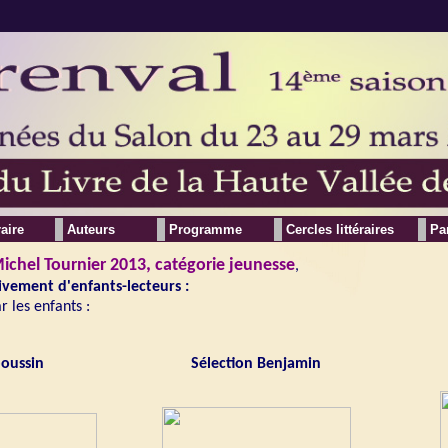
raire
Auteurs
Programme
Cercles littéraires
Pa
Michel Tournier 2013
,
catégorie jeunesse
,
ivement d'enfants-lecteurs :
r les enfants :
poussin
Sélection Benjamin