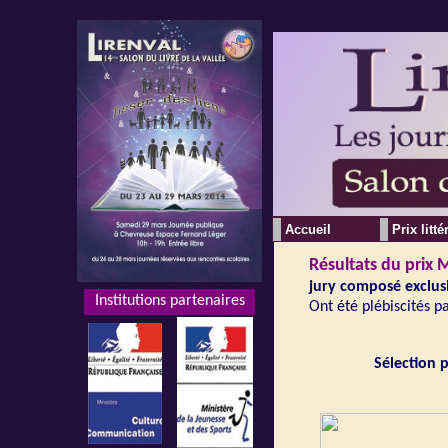
Accueil
Prix litté
Résultats
du prix 
jury composé exclus
Institutions partenaires
Institutions partenaires
Ont été plébiscités pa
Sélection 