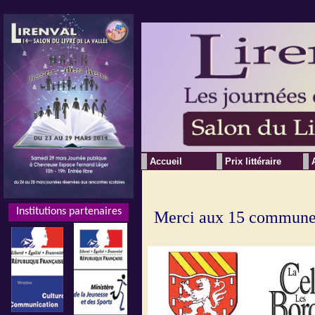
Accueil
Prix littéraire
Institutions partenaires
Institutions partenaires
Merci aux 15 communes 