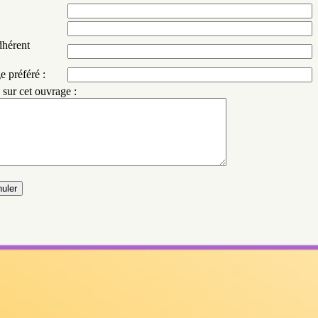
dhérent
e préféré :
s sur cet ouvrage :