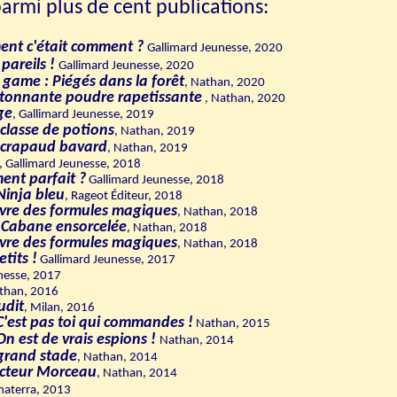
parmi plus de cent publications:
ment c'était comment ?
Gallimard Jeunesse, 2020
 pareils !
Gallimard Jeunesse, 2020
game : Piégés dans la forêt
, Nathan, 2020
'étonnante poudre rapetissante
, Nathan, 2020
ge
, Gallimard Jeunesse, 2019
 classe de potio
ns
, Nathan, 2019
e crapaud bavard
, Nathan, 2019
, Gallimard Jeunesse, 2018
ment parfait ?
Gallimard Jeunesse, 2018
Ninja bleu
, Rageot Éditeur, 2018
livre des formules magiques
, Nathan, 2018
a Cabane ensorcelée
, Nathan, 2018
livre des formules magiques
, Nathan, 2018
tits !
Gallimard Jeunesse, 2017
nesse, 2017
athan, 2016
udit
, Milan, 2016
 C'est pas toi qui commandes !
Nathan, 2015
 On est de vrais espions !
Nathan, 2014
grand stade
, Nathan, 2014
octeur Morceau
, Nathan, 2014
aterra, 2013