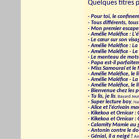
Quelques titres 
- Pour toi, le confine
- Tous différents, tous
- Mon premier escape 
- Amélie Maléfice : L
- Le cœur sur son visa
- Amélie Maléfice : La
- Amélie Maléfice - L
- Le manteau de mots
- Papa est-il parfaite
- Miss Samouraï et le 
- Amélie Maléfice, le 
- Amélie Maléfice - L
- Amélie Maléfice, le 
- Bienvenue chez les pe
- Tu lis, je lis
, Bayard Jeu
- Super lecture boy
, N
- Alice et l'écrivain ma
- Kikekoa et Ornicar :
- Kikekoa et Ornicar :
- Calamity Mamie au 
- Antonin contre le d
- Génial, il a neigé !
Am