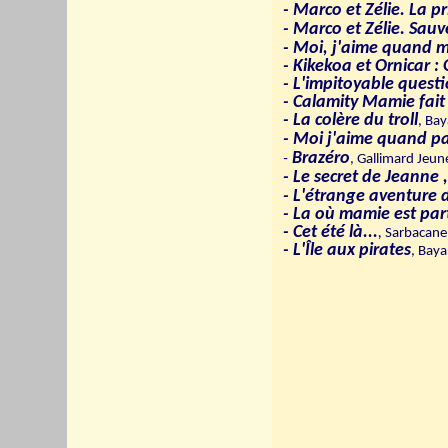
- Marco et Zélie. La pr
- Marco et Zélie. Sau
- Moi, j'aime quand 
- Kikekoa et Ornicar : 
- L'impitoyable quest
- Calamity Mamie fait
- La colère du troll
, Ba
- Moi j'aime quand p
Brazéro
-
, Gallimard Jeu
- Le
secret
de Jeanne ,
- L'étrange aventure 
- La où mamie est par
- Cet été là...
,
Sarbacane
- L'Île aux pirates
, Bay