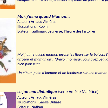
complicité entre un papa et son fils, entre un papa et sa fil
Moi, j'aime quand Maman...
Auteur : Arnaud Alméras
Illustrations : Robin
Editeur : Gallimard Jeunesse, l'heure des histoires
Moi j'aime quand maman arrose les fleurs sur le balcon; j'a
arrosoir et maman dit : "Bravo, monsieur, vous avez beauco
bien pousser!"
Un album plein d'humour et de tendresse sur une maman e
Le jumeau diabolique
(série Amélie Maléfice)
Auteur : Arnaud Alméras
Illustrations : Gaëlle Duhazé
Editeur : Nathan