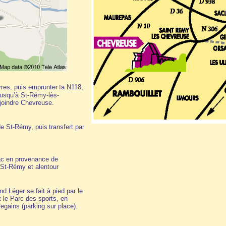
vres, puis emprunter
l
a N118,
jusqu’à St-Rémy-lès-
joindre Chevreuse.
 de St-Rémy, puis
transfert par
c en provenance de
 St-Rémy et alentour
 Léger se fait à pied par le
t le Parc des sports, en
egains (parking sur place).