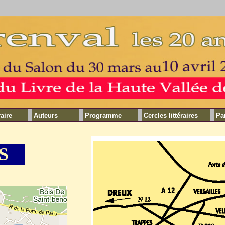
raire
Auteurs
Programme
Cercles littéraires
Pa
S