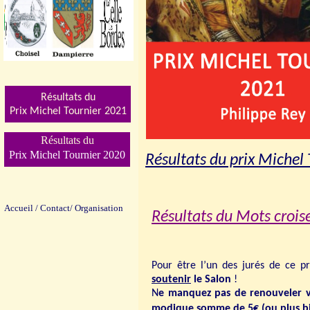
Résultats du
Prix Michel Tournier 202
1
Résultats du
Prix Michel Tournier 2020
Résultats du prix Michel
Accueil
/
Contact/
Organisation
Résultats du Mots crois
Pour être l’un des jurés de ce pr
soutenir
le Salon
!
N
e manquez pas de renouveler v
modique somme de 5€ (
ou plus b