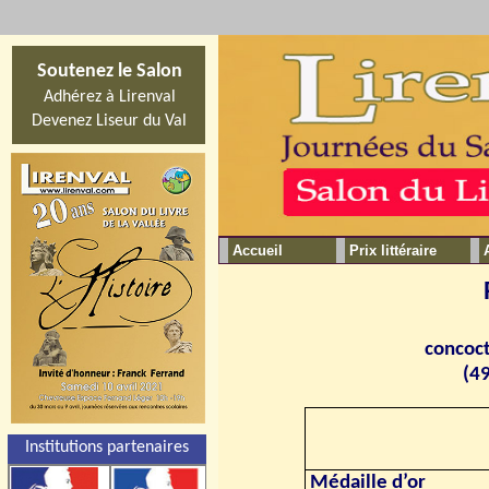
Soutenez le Salon
Adhérez à Lirenval
Devenez Liseur du Val
Accueil
Prix littéraire
concoct
(49
Institutions partenaires
Médaille d’or