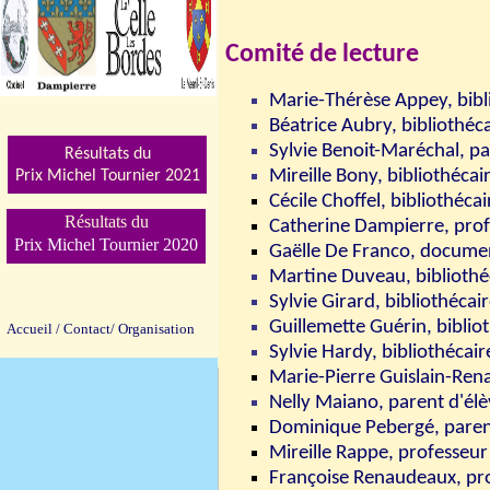
Comité de lecture
Marie-Thérèse Appey, bibli
Béatrice Aubry, bibliothéca
Sylvie Benoit-Maréchal, pa
Résultats du
Mireille Bony, bibliothéca
Prix Michel Tournier 202
1
Cécile Choffel, bibliothécai
Résultats du
Catherine Dampierre, prof
Prix Michel Tournier 2020
Gaëlle De Franco, documen
Martine Duveau, bibliothé
Sylvie Girard, bibliothécair
Guillemette Guérin, biblio
Accueil
/
Contact/
Organisation
Sylvie Hardy, bibliothécair
Marie-Pierre Guislain-Rena
Nelly Maiano, parent d'él
Dominique Pebergé, paren
Mireille Rappe, professeur
Françoise Renaudeaux, pro