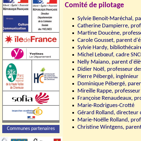
Comité de pilotage
Sylvie Benoit-Maréchal, pa
Catherine Dampierre,
prof
Martine Doucène, professe
Carole Gousset, parent d'é
Sylvie Hardy, bibliothécair
Michel Lebœuf, cadre SNC
Nelly Maiano, parent d'él
Didier Noël, professeur de
Pierre Pébergé, ingénieur
Dominique Pébergé, paren
Mireille Rappe, professeur
Françoise Renaudeaux, pro
Marie-Rodrigues-
Crotté
Gérard Rolland, directeur 
Marie-Noëlle Rolland, pro
Christine Wintgens, parent
Communes partenaires