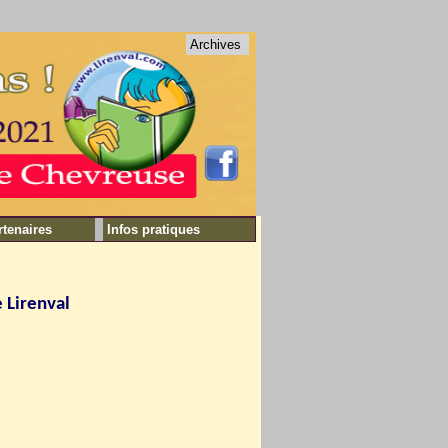
Archives
rtenaires
Infos pratiques
 Lirenval