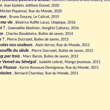
, collectif, éditions Bruno Doucey, 20
ur
, Jean Epstein, éditions Dunod, 2020
 Michel Piquemal, Rue du Monde, 2020
teur
, Bruno Doucey, Le Calicot, 2019
 ma vie
, Béatrice Ruffié Lacas, Utopique, 2016
i ?
, Gwenaëlle Abolivier, HongFei Cultures, 2016
ge
, Charles Baudelaire, Bulles de savon, 2014
s ?
, Pierre Ducrozet, Bulles de savon, 2013
toutes nos couleurs
, Alain Serres, Rue du Monde, 2012
souffle du siècle
, Pierre Ducrozet, Bulles de savon, 2012
g par trois
, Marc Baron, Bulles de savon, 2012
e Vernet au Sénégal
, Isabelle Lebrat, Mango jeunesse, 2011
ra Picasso
, Karim Ressouni-Demigneux, Rue du Monde, 2011
piscine
, Bernard Chambaz, Rue du Monde, 2011