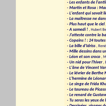
- Les enfants de l'ant
- Martin et Rosa : Ma
- L'enfant qui savait l
- La maîtresse ne dan
- Plus haut que le ciel
- A samedi !
, Hubert 
- J'atteste contre la 
- Copains ! : 24 toutes
- La bille d'Idriss
, Ren
- Mille dessins dans u
- Léon et son croco
, M
- Un nid pour l'hiver
, 
- L'âne de Vincent V
- Le lévrier de Berthe
- L'hermine de Léonar
- Le singe de Frida Kh
- Le taureau de Picas
- Le renard de Gustav
- Tu seras les yeux de
- Dessinées, visages