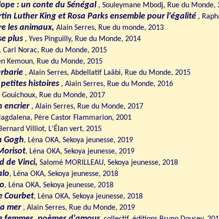
ilope : un conte du Sénégal
, Souleymane Mbodj, Rue du Monde, 
rtin Luther King et Rosa Parks ensemble pour l'égalité
, Raph
ire les animaux,
Alain Serres, Rue du monde, 2013
se plus
, Yves Pinguilly, Rue du Monde, 2014
, Carl Norac, Rue du Monde, 2015
Ben Kemoun, Rue du Monde, 2015
barbarie
, Alain Serres, Abdellatif Laâbi, Rue du Monde, 2015
 petites histoires
, Alain Serres, Rue du Monde, 2016
é Gouichoux, Rue du Monde, 2017
n encrier
, Alain Serres, Rue du Monde, 2017
agdalena, Père Castor Flammarion, 2001
Bernard Villiot, L'Élan vert, 2015
an Gogh
, Léna OKA, Sekoya jeunesse, 2019
 Morisot
, Léna OKA, Sekoya jeunesse, 2019
d de Vinci,
Salomé MORILLEAU, Sekoya jeunesse, 2018
alo
, Léna OKA, Sekoya jeunesse, 2018
so
, Léna OKA, Sekoya jeunesse, 2018
e Courbet
, Léna OKA, Sekoya jeunesse, 2018
 la mer
, Alain Serres, Rue du Monde, 2019
 de femmes, poèmes d'amour