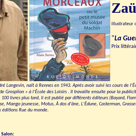
Za
illustrateur 
"
La Gue
Prix littér
ré Langevin, naît à Rennes en 1943. Après avoir suivi les cours de l'É
e Grospilon » à l'École des Loisirs . Il travaille ensuite pour la public
e 100 livres plus tard, il est publié par différents éditeurs (Bayard, F
se, Mango jeunesse, Motus, À dos d'âne, L'Édune, Casterman, Grasset 
x éditions Rue du monde.
 Salon: