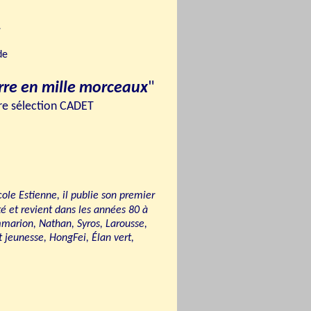
ü
de
rre en mille morceaux
"
aire sélection CADET
cole Estienne, il publie son premier
ité et revient dans les années 80 à
lammarion, Nathan, Syros, Larousse,
jeunesse, HongFei, Élan vert,