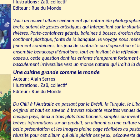
Illustrations : Zaü, collectif
Editeur : Rue du Monde
Voici un nouvel album-événement qui entremêle photographies 
brefs; autant de gestes artistiques qui interpellent sur la situa
rivières. Porte-containers géants, baleines à bosses, érosion des
continent plastique, fonte de la banquise, le voyage nous mène
finement combinées, les jeux de contraste ou d'opposition et l
ensemble beaucoup d'émotions, tout en invitant à la réflexion. 
cadeau, cette question dont les enfants s'emparent fortement 
basculement irréversible vers un monde naturel qui irait à la d
Une cuisine grande comme le monde
Auteur : Alain Serres
Illustrations : Zaü, collectif
Editeur : Rue du Monde
Du Chili à l'Australie en passant par le Brésil, la Turquie, le Li
original et haut en saveur, à travers soixante recettes venues
chaque pays, deux à trois plats traditionnels, simples ou invent
brèves informations sur un produit, un aliment ou une culture v
belle présentation et les images pleine page réalisées au paste
réussite pour cet album qui allie plaisir des yeux, découverte