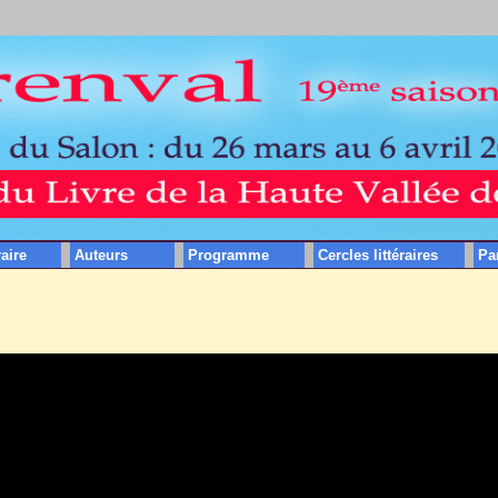
raire
Auteurs
Programme
Cercles littéraires
Pa