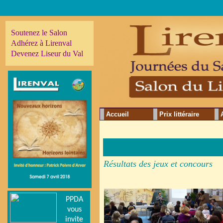
Soutenez le Salon
Adhérez à Lirenval
Devenez Liseur du Val
Accueil
Prix littéraire
Résultats
des jeux et concours
PPDA
vous
invite