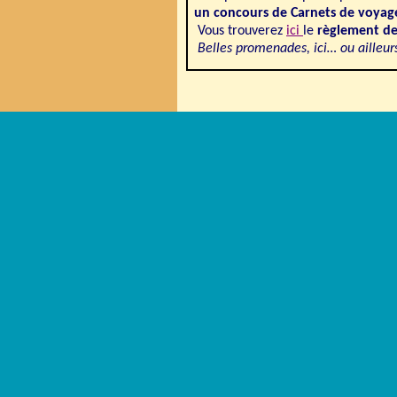
un concours de Carnets de voyag
Vous trouverez
ici
le
règlement de
Belles promenades, ici… ou ailleu