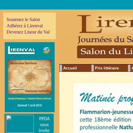
Soutenez le Salon
Adhérez à Lirenval
Devenez Liseur du Val
Accueil
Prix littéraire
PPDA
vous
invite