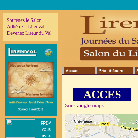
Soutenez le Salon
Adhérez à Lirenval
Devenez Liseur du Val
Accueil
Prix littéraire
ACCES
Sur Google maps
PPDA
vous
invite