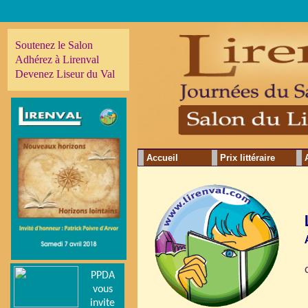
Soutenez le Salon
Adhérez à Lirenval
Devenez Liseur du Val
Accueil
Prix littéraire
PPDA
vous
invite