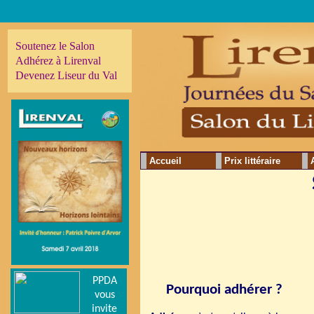
Soutenez le Salon
Adhérez à Lirenval
Devenez Liseur du Val
Accueil
Prix littéraire
PPDA
Pourquoi adhérer ?
vous
invite