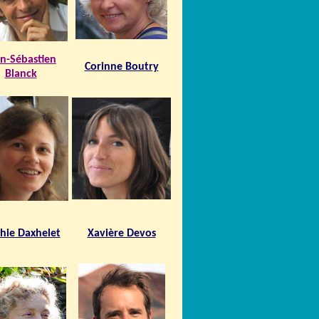
an-Sébastien
Corinne Boutry
Blanck
hie Daxhelet
Xavière Devos