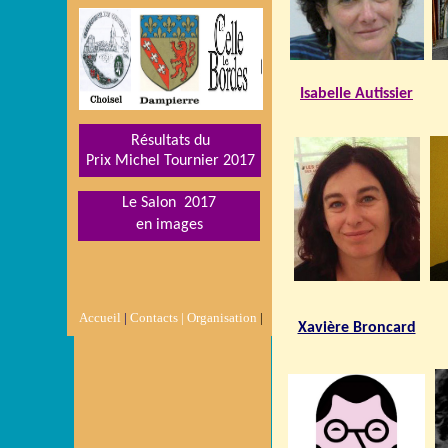
Isabelle Autissier
Résultats du
Prix Michel Tournier 201
7
Le Salon 2017
en images
Accueil
|
Contacts |
Organisation
|
Xavière Broncard