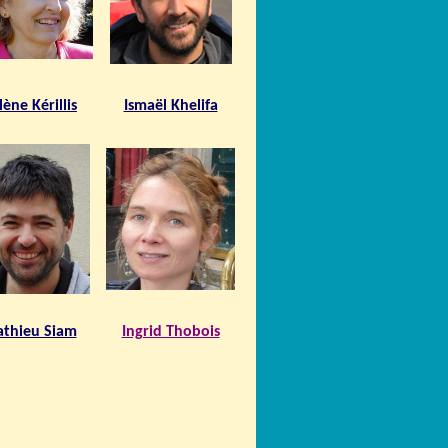
lène Kérillis
Ismaël Khelifa
thieu Siam
Ingrid Thobois