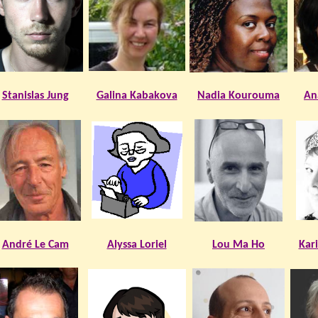
Stanislas Jung
Galina Kabakova
Nadia Kourouma
An
André Le Cam
Alyssa Loriel
Lou Ma Ho
Kar