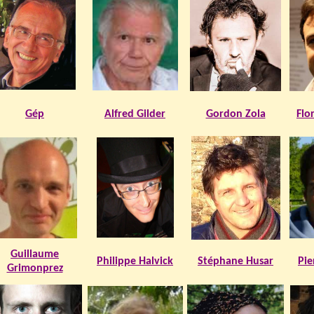
Gép
Alfred Gilder
Gordon Zola
Flo
Guillaume
Philippe Halvick
Stéphane Husar
Pie
Grimonprez