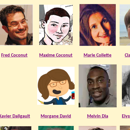
Fred Coconut
Maxime Coconut
Marie Collette
Cl
Xavier Daligault
Morgane David
Melvin Dia
Ely