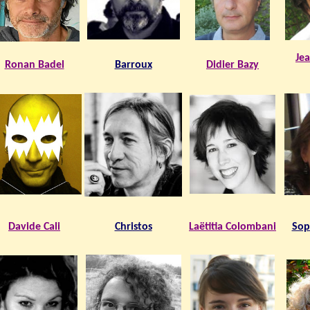
Je
Ronan Badel
Barroux
Didier Bazy
Davide Cali
Christos
Laëtitia Colombani
Sop