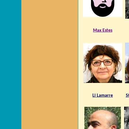
Max Estes
Li Lamarre
S