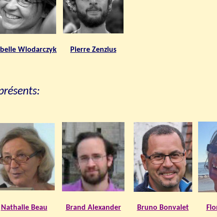
abelle Wlodarczyk
Pierre Zenzius
présents:
Nathalie Beau
Brand Alexander
Bruno Bonvalet
Flo