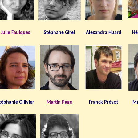
Julie Faulques
Stéphane Girel
Alexandra Huard
Hé
téphanie Ollivier
Martin Page
Franck Prévot
Ma