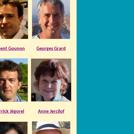
rent Gounon
Georges Grard
rrick Jégorel
Anne Jercilof