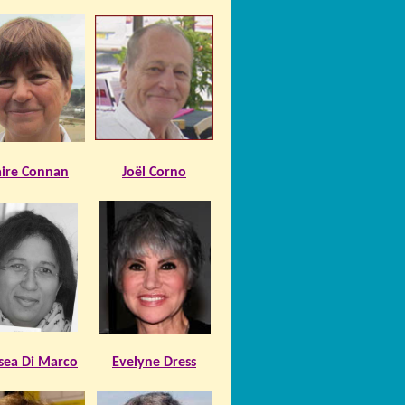
aire Connan
Joël Corno
ssea Di Marco
Evelyne Dress