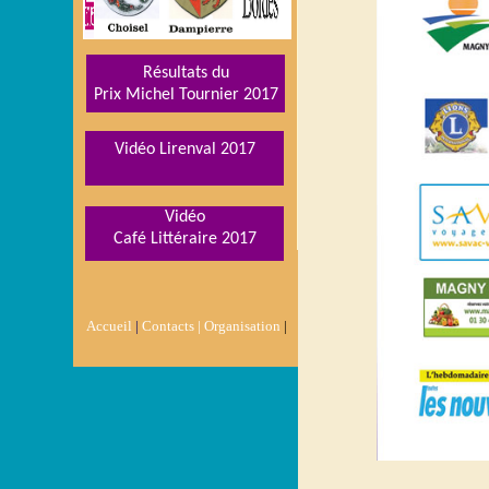
Résultats du
Prix Michel Tournier 201
7
Vidéo Lirenval 2017
Vidéo
Café Littéraire
201
7
Accueil
|
Contacts |
Organisation
|