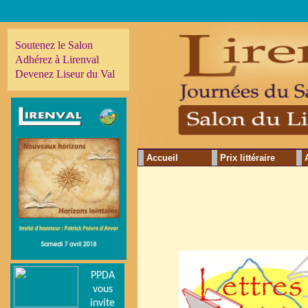
Soutenez le Salon
Adhérez à Lirenval
Devenez Liseur du Val
Accueil
Prix littéraire
PPDA
vous
invite