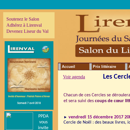
Soutenez le Salon
Adhérez à Lirenval
Devenez Liseur du Val
Accueil
Prix littéraire
Les Cercl
Voir agenda
Chacun de ces Cercles
se déroulera
et sera suivi des
coups de cœur lit
PPDA
►
vendredi 15 décembre 2017 20
vous
Cercle de Noël : des beaux livres,
invite