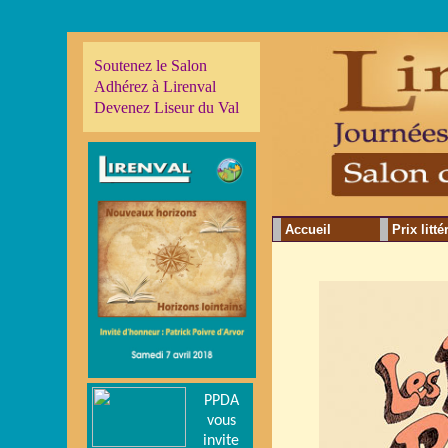
Soutenez le Salon
Adhérez à Lirenval
Devenez Liseur du Val
Accueil
Prix litté
PPDA
vous
invite