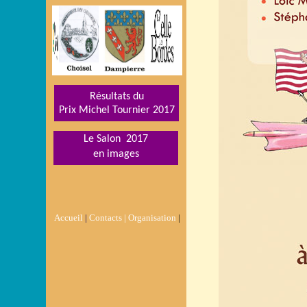
Résultats du
Prix Michel Tournier 201
7
Le Salon 2017
en images
Accueil
|
Contacts |
Organisation
|