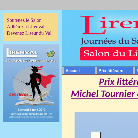
Soutenez le Salon
Adhérez à Lirenval
Devenez Liseur du Val
Accueil
Prix littéraire
Prix litté
Michel Tournier