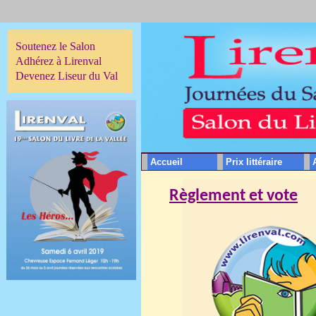
Soutenez le Salon
Adhérez à Lirenval
Devenez Liseur du Val
Accueil
Prix littéraire
Règlement et vote