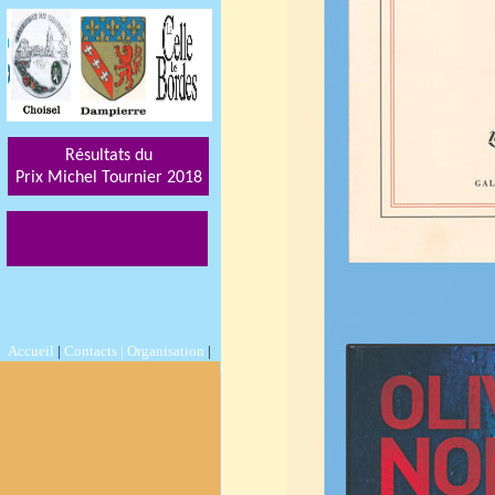
Résultats du
Prix Michel Tournier 201
8
Accueil
|
Contacts |
Organisation
|