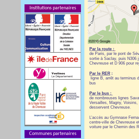
Institutions partenaires
Par la route :
de Paris, par le pont de Sè
sortie à Saclay, puis N306 
Chevreuse et D 906 pour re
Par le RER
:
ligne B, arrêt au terminus
bus
Par le bus :
de nombreuses lignes Sava
Versailles, Magny, Voisins,
desservent Chevreuse.
L’accès au Gymnase Fernand
centre-ville de Chevreuse e
voiture par le Chemin des R
Communes partenaires