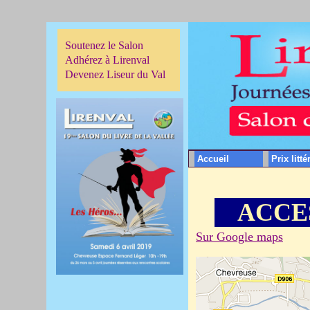
Soutenez le Salon
Adhérez à Lirenval
Devenez Liseur du Val
Accueil
Prix litté
ACCE
Sur Google maps