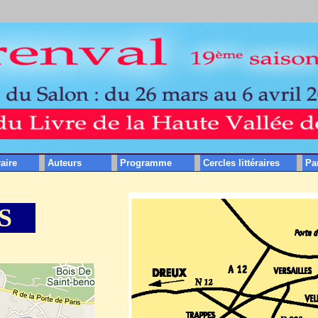
raire
Auteurs
Programme
Cercles littéraires
Pa
S