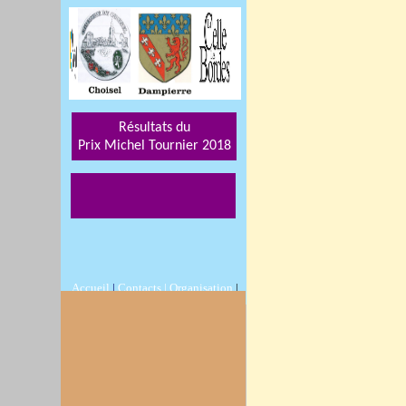
Résultats du
Prix Michel Tournier 201
8
Accueil
|
Contacts |
Organisation
|