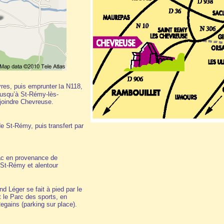
vres, puis emprunter
l
a N118,
jusqu’à St-Rémy-lès-
joindre Chevreuse.
 de St-Rémy, puis
transfert par
c en provenance de
 St-Rémy et alentour
 Léger se fait à pied par le
t le Parc des sports, en
egains (parking sur place).