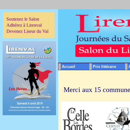
Soutenez le Salon
Adhérez à Lirenval
Devenez Liseur du Val
Accueil
Prix littéraire
Merci aux 15 communes 