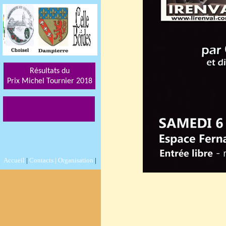
Résultats du
Prix Michel Tournier 201
8
Accueil
|
Contacts |
Organisation
|