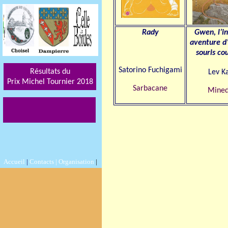
Rady
Gwen, l’i
aventure d’
souris co
Satorino Fuchigami
Résultats du
Lev K
Prix Michel Tournier 201
8
Sarbacane
Mined
Accueil
|
Contacts |
Organisation
|