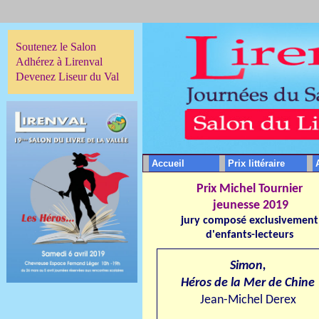
Soutenez le Salon
Adhérez à Lirenval
Devenez Liseur du Val
Accueil
Prix littéraire
Prix Michel Tournier
jeunesse
201
9
jury composé exclusivement
d'enfants-lecteurs
Simon,
Héros de la Mer de Chine
Jean-Michel Derex