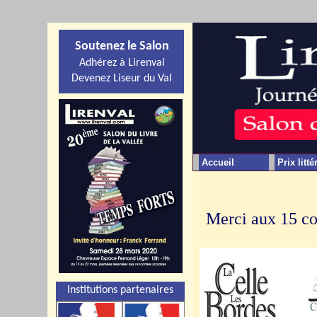
Soutenez le Salon
Adhérez à Lirenval
Devenez Liseur du Val
Accueil
Prix litté
Merci aux 15 co
Institutions partenaires