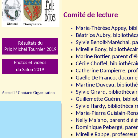
Comité de lecture
Marie-Thérèse Appey, bibli
Béatrice Aubry, bibliothéca
Sylvie Benoit-Maréchal, pa
Résultats du
Mireille Bony, bibliothéca
Prix Michel Tournier 201
9
Marine Bottier, parent d'é
Photos et vidéos
Cécile Choffel, bibliothécai
du Salon 2019
Catherine Dampierre, prof
Gaëlle De Franco, documen
Martine Duveau, bibliothé
Sylvie Girard, bibliothécair
Accueil
/
Contact/
Organisation
Guillemette Guérin, biblio
Sylvie Hardy, bibliothécair
Marie-Pierre Guislain-Rena
Nelly Maiano, parent d'él
Dominique Pebergé, paren
Mireille Rappe, professeur