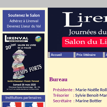
Soutenez le Salon
Adhérez à Lirenval
Devenez Liseur du Val
Accueil
Prix littéraire
Bureau
Présidente :
Marie-Noëlle Rol
Trésorier :
Sylvie Benoit-Ma
Institutions partenaires
Secrétaire :
Marine Bottier